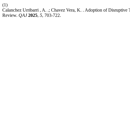
(1)
Calanchez Urribarri , A. .; Chavez Vera, K. . Adoption of Disruptiv
Review.
QAJ
2025
,
5
, 703-722.